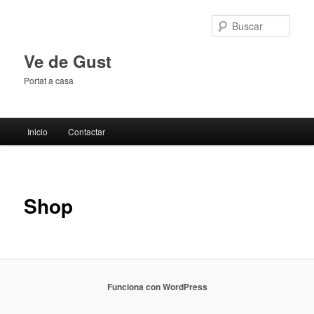
Busc
Ve de Gust
Portat a casa
Menú principal
Inicio
Contactar
Ir al contenido principal
Ir al contenido secundario
Shop
Funciona con WordPress