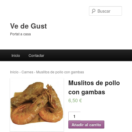
Busc
Ve de Gust
Portat a casa
Menú principal
Inicio
Contactar
Ir al contenido principal
Ir al contenido secundario
Inicio
›
Carnes
› Muslitos de pollo con gambas
Muslitos de pollo
con gambas
6,50 €
Añadir al carrito